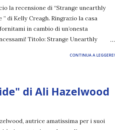
esse rifiutarsi, la nostra intera famiglia
scio la recensione di “Strange unearthly
 ” di Kelly Creagh. Ringrazio la casa
o fornitami in cambio di un’onesta
oncessami! Titolo: Strange Unearthly
ne Autore: Kelly Creagh Traduttore: Laura
CONTINUA A LEGGERE!
ditrice: Leggereditore Data di
4 "La diciottenne Jane Reye è un’artista e
e, ovvero spiriti e fenomeni
ide" di Ali Hazelwood
ana, ora che è maggiorenne deve lasciare
iamato casa per la maggior parte della
eve un invito a partecipare a uno studio
Hazelwood, autrice amatissima per i suoi
ll: un’indagine sulla proprietà che richiede