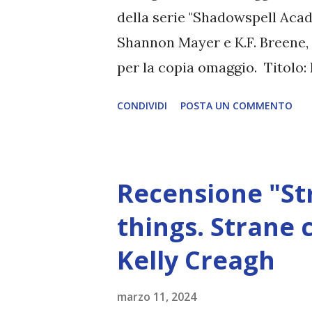
Attie v...
della serie "Shadowspell Acad
Shannon Mayer e K.F. Breene, p
per la copia omaggio. Titolo
academy vol.1 Autore: Shannon
CONDIVIDI
POSTA UN COMMENTO
editrice: Fanucci Data di pub
Laura Mastroddi "Il giorno in
incontrato si è presentato al
Recensione "St
condanna a morte sotto forma 
parole avrebbero potuto cambi
things. Strane 
stato scelto per entrare nella
Kelly Creagh
magia, la Shadowspell Academ
mondo. È un luogo così insid
marzo 11, 2024