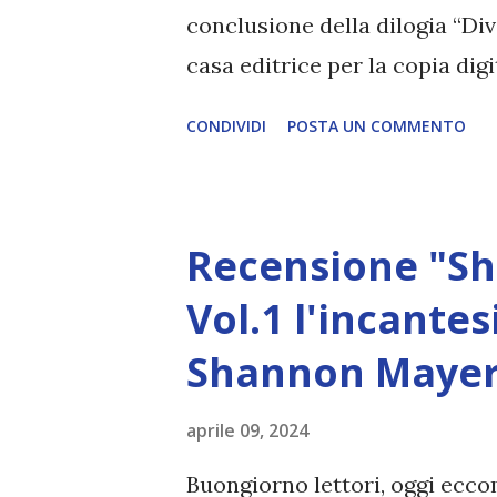
essere e...
conclusione della dilogia “Divi
casa editrice per la copia digi
chi non ha letto il primo libr
CONDIVIDI
POSTA UN COMMENTO
sulla sua fine! Qui la recensio
promesse (#2 letters of ench
pubblicazione: 7 Maggio 2024 C
Recensione "S
Traduttore: Stefano Andrea C
gli orrori della guerra, Iris è
Vol.1 l'incante
lontano dal fronte è tutt’altr
Shannon Mayer 
hanno sue notizie da settiman
avanzare puntando verso Oath, 
aprile 09, 2024
nei confronti delle divinità, 
Buongiorno lettori, oggi ecc