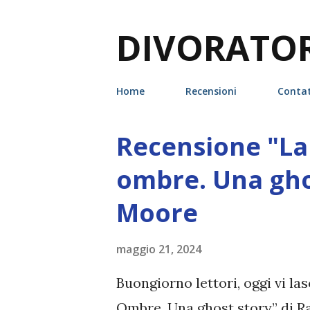
DIVORATORI
Home
Recensioni
Contat
Recensione "La 
P
o
ombre. Una gho
s
Moore
t
maggio 21, 2024
Buongiorno lettori, oggi vi la
Ombre. Una ghost story” di R