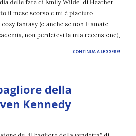
ia delle fate di Emily Wilde" di Heather
to il mese scorso e mi è piaciuto
i cozy fantasy (o anche se non li amate,
academia, non perdetevi la mia recensione!
ate di Emily Wilde Autore: Heather Fawcett
CONTINUA A LEGGERE!
ndadori Anno: 2024 Acquista il libro a
molte cose: è la massima esperta di fate; è
ercatrice meticolosa e sta scrivendo la
bagliore della
dedicata alle leggende su queste
è brava con le persone. E infatti, quando,
aven Kennedy
nel remoto villaggio di Hrafnsvik, non ha
izia con i burberi abitanti. Né tanto meno
tempo con l'altro nuovo arrivato: Wendell
sione de “Il bagliore della vendetta” di