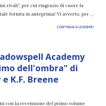
ni rivali”, per cui ringrazio di cuore la
tale fornita in anteprima! Vi avverto, per
o ci saranno inevitabilmente degli spoiler
CONTINUA A LEGGERE!
ne di Divini rivali! Titolo: Spietate
antment) Autore: Rebecca Ross Data di
asa editrice: Fazi Editore Pagine: 512
hadowspell Academy
resti "Dopo aver vissuto in prima persona
 finalmente tornata a casa, ma la vita
simo dell'ombra" di
o che facile: Roman è disperso e non si
e K.F. Breene
e, l’esercito di Dacre continua ad
mentre i suoi abitanti, ostili e diffidenti
sono sempre più inferociti. Quando a Iris e
omi con la recensione del primo volume