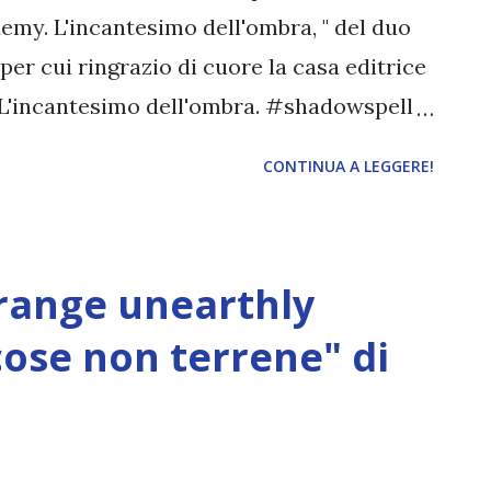
emy. L'incantesimo dell'ombra, " del duo
er cui ringrazio di cuore la casa editrice
: L'incantesimo dell'ombra. #shadowspell
 Mayer, K.F. Breene Pagine: 168 Casa
CONTINUA A LEGGERE!
blicazione: 22 marzo 2024 Traduttore:
 cui l’uomo più pericoloso che avessi mai
la nostra fattoria per consegnarci una
range unearthly
di invito, non avevo idea che quelle
are la mia vita. Mio fratello minore è
cose non terrene" di
 prestigiosa e segretissima scuola di
y, nascosta tra le pieghe del nostro
ioso che nessuno garantisce che una volta