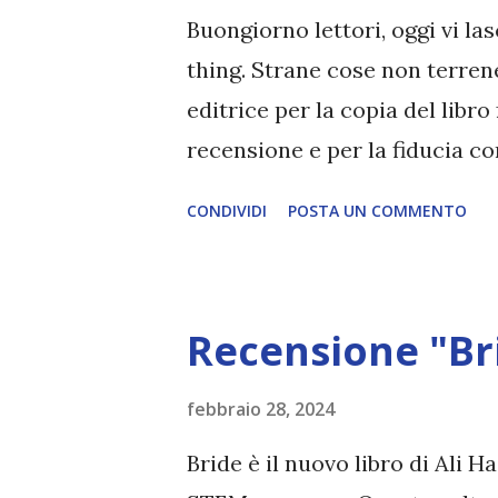
entrato ne uscirai vivo. Se dov
Buongiorno lettori, oggi vi la
verr...
thing. Strane cose non terrene
editrice per la copia del libr
recensione e per la fiducia c
things. Strane cose non terre
CONDIVIDI
POSTA UN COMMENTO
Pettazzoni Pagine: 324 Casa E
pubblicazione: 23 febbraio 202
sensitiva. Disegna ciò che ved
Recensione "Br
soprannaturali. Cresciuta orf
la scuola femminile che ha ch
febbraio 28, 2024
sua vita. Sola e smarrita, ric
Bride è il nuovo libro di Ali 
presso la tenuta di Fairfax Ha