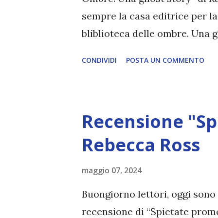
sempre la casa editrice per la
bliblioteca delle ombre. Una 
Traduttore: Aurora dell'Oro E
CONDIVIDI
POSTA UN COMMENTO
aprile 2024 Pagine: 276 "Radcli
Paese, dove la scomparsa di 
osa restare in biblioteca dopo
Recensione "Sp
speranza di ritrovare il padr
frequentare la sua stessa scu
Rebecca Ross
capire chi fosse. Qui incontr
maggio 07, 2024
a tutti gli effetti. E per di più
morire. Quando coinvolge Este 
Buongiorno lettori, oggi sono
segreta della biblioteca per p
recensione di “Spietate prome