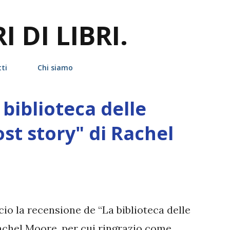
Passa ai contenuti principali
 DI LIBRI.
ti
Chi siamo
biblioteca delle
st story" di Rachel
scio la recensione de “La biblioteca delle
achel Moore, per cui ringrazio come