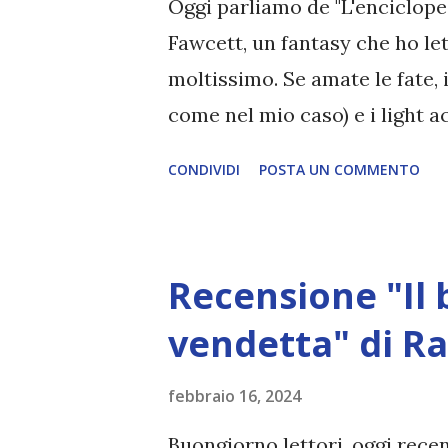
Oggi parliamo de "L'encicloped
Fawcett, un fantasy che ho let
moltissimo. Se amate le fate, 
come nel mio caso) e i light 
Titolo: L'enciclopedia delle f
CONDIVIDI
POSTA UN COMMENTO
Pagine: 360 Editore: Oscar Mo
15,20€ Emily Wilde è brava in 
una studiosa geniale, una ric
Recensione "Il 
prima enciclopedia al mondo 
creature. Ma Emily Wilde non 
vendetta" di R
nell'autunno del 1909, arriva 
febbraio 16, 2024
alcuna intenzione di fare amic
le interessa trascorrere del 
Buongiorno lettori, oggi recen