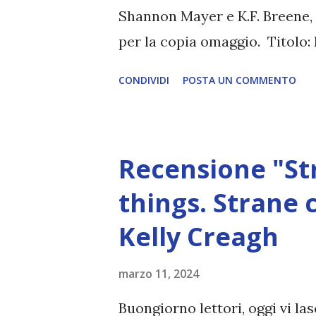
Shannon Mayer e K.F. Breene, p
per la copia omaggio. Titolo
academy vol.1 Autore: Shannon
CONDIVIDI
POSTA UN COMMENTO
editrice: Fanucci Data di pub
Laura Mastroddi "Il giorno in
incontrato si è presentato al
Recensione "St
condanna a morte sotto forma 
parole avrebbero potuto cambi
things. Strane 
stato scelto per entrare nella
Kelly Creagh
magia, la Shadowspell Academ
mondo. È un luogo così insid
marzo 11, 2024
entrato ne uscirai vivo. Se dov
Buongiorno lettori, oggi vi la