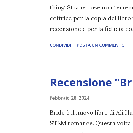
verr...
thing. Strane cose non terrene
editrice per la copia del libr
recensione e per la fiducia c
things. Strane cose non terre
CONDIVIDI
POSTA UN COMMENTO
Pettazzoni Pagine: 324 Casa E
pubblicazione: 23 febbraio 202
sensitiva. Disegna ciò che ved
Recensione "Br
soprannaturali. Cresciuta orf
la scuola femminile che ha ch
febbraio 28, 2024
sua vita. Sola e smarrita, ric
Bride è il nuovo libro di Ali 
presso la tenuta di Fairfax Ha
STEM romance. Questa volta s
le sue specifiche competenze.