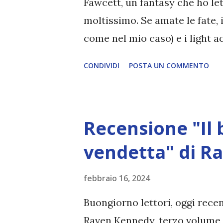
Fawcett, un fantasy che ho let
moltissimo. Se amate le fate, 
come nel mio caso) e i light 
Titolo: L'enciclopedia delle f
CONDIVIDI
POSTA UN COMMENTO
Pagine: 360 Editore: Oscar Mo
15,20€ Emily Wilde è brava in 
una studiosa geniale, una ric
Recensione "Il 
prima enciclopedia al mondo 
creature. Ma Emily Wilde non 
vendetta" di R
nell'autunno del 1909, arriva 
febbraio 16, 2024
alcuna intenzione di fare amic
le interessa trascorrere del 
Buongiorno lettori, oggi recen
Bambleby, suo rivale accademi
Raven Kennedy, terzo volume d