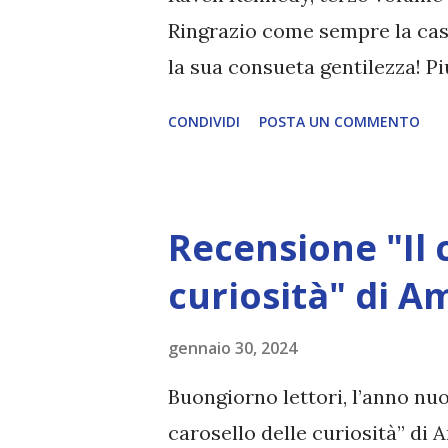
Ringrazio come sempre la casa
la sua consueta gentilezza! Più
recensioni dei due precedenti l
CONDIVIDI
POSTA UN COMMENTO
vendetta (#3 Re Mida e la ga
editrice: Armenia Pagine: 544
Traduttore: Roberta Zuppet " 
Recensione "Il 
non vuole più rimanere rinchi
libertà. Tradita da Mida e ve
curiosità" di A
rimanere inattiva e lasciarsi 
gennaio 30, 2024
desiderio di vendetta, tanto 
che ha tutta l'intenzione di fa
Buongiorno lettori, l’anno nuo
tirare le fila di tutta la vicend
carosello delle curiosità” di 