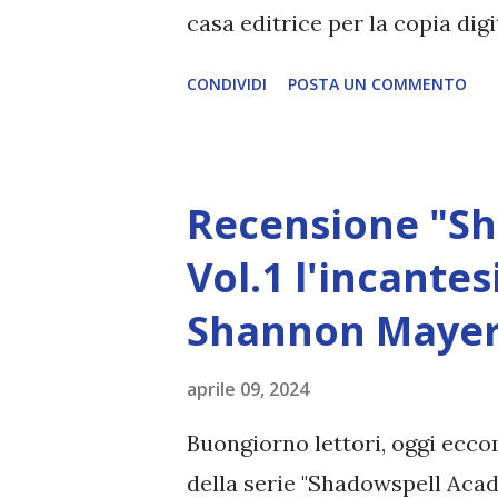
casa editrice per la copia digi
chi non ha letto il primo libr
CONDIVIDI
POSTA UN COMMENTO
sulla sua fine! Qui la recensio
promesse (#2 letters of ench
pubblicazione: 7 Maggio 2024 C
Recensione "S
Traduttore: Stefano Andrea C
gli orrori della guerra, Iris è
Vol.1 l'incante
lontano dal fronte è tutt’altr
Shannon Mayer 
hanno sue notizie da settiman
avanzare puntando verso Oath, 
aprile 09, 2024
nei confronti delle divinità, 
Buongiorno lettori, oggi ecc
Attie v...
della serie "Shadowspell Acad