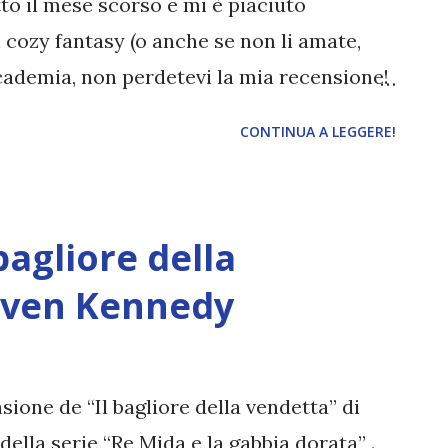
to il mese scorso e mi è piaciuto
i cozy fantasy (o anche se non li amate,
academia, non perdetevi la mia recensione!
ate di Emily Wilde Autore: Heather Fawcett
CONTINUA A LEGGERE!
ndadori Anno: 2024 Acquista il libro a
molte cose: è la massima esperta di fate; è
ercatrice meticolosa e sta scrivendo la
bagliore della
dedicata alle leggende su queste
è brava con le persone. E infatti, quando,
aven Kennedy
nel remoto villaggio di Hrafnsvik, non ha
izia con i burberi abitanti. Né tanto meno
tempo con l'altro nuovo arrivato: Wendell
sione de “Il bagliore della vendetta” di
co, in grado di ammaliare chiunque...
ella serie “Re Mida e la gabbia dorata” .