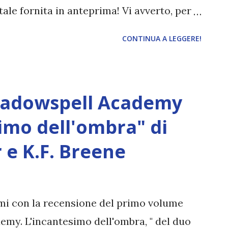
tale fornita in anteprima! Vi avverto, per
o ci saranno inevitabilmente degli spoiler
CONTINUA A LEGGERE!
ne di Divini rivali! Titolo: Spietate
antment) Autore: Rebecca Ross Data di
asa editrice: Fazi Editore Pagine: 512
hadowspell Academy
resti "Dopo aver vissuto in prima persona
 finalmente tornata a casa, ma la vita
simo dell'ombra" di
o che facile: Roman è disperso e non si
e K.F. Breene
e, l’esercito di Dacre continua ad
mentre i suoi abitanti, ostili e diffidenti
sono sempre più inferociti. Quando a Iris e
omi con la recensione del primo volume
emy. L'incantesimo dell'ombra, " del duo