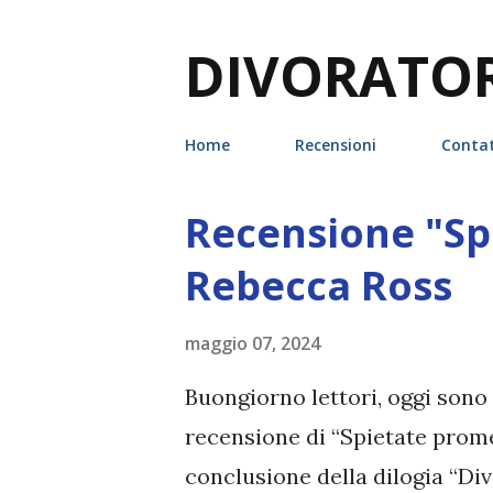
DIVORATORI
Home
Recensioni
Contat
Recensione "Sp
P
o
Rebecca Ross
s
t
maggio 07, 2024
Buongiorno lettori, oggi sono
recensione di “Spietate prome
conclusione della dilogia “Divi