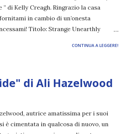
 ” di Kelly Creagh. Ringrazio la casa
o fornitami in cambio di un’onesta
oncessami! Titolo: Strange Unearthly
ne Autore: Kelly Creagh Traduttore: Laura
CONTINUA A LEGGERE!
ditrice: Leggereditore Data di
4 "La diciottenne Jane Reye è un’artista e
e, ovvero spiriti e fenomeni
ide" di Ali Hazelwood
ana, ora che è maggiorenne deve lasciare
iamato casa per la maggior parte della
eve un invito a partecipare a uno studio
Hazelwood, autrice amatissima per i suoi
ll: un’indagine sulla proprietà che richiede
i è cimentata in qualcosa di nuovo, un
 Quando incontra Elias Thornfield, il