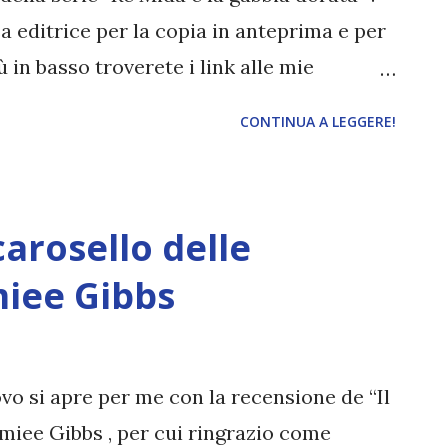
 editrice per la copia in anteprima e per
 in basso troverete i link alle mie
ibri della serie! Titolo: Il bagliore della
CONTINUA A LEGGERE!
bbia dorata) Autore: Raven Kennedy Casa
 Data di pubblicazione: 31 gennaio 2024
Dopo tutto quello che ha passato, Auren
carosello delle
usa in una prigione dorata e anela alla
ssata dalle menzogne, non ha intenzione di
miee Gibbs
appassire. Nulla deve distoglierla dal suo
meno la presenza del potente Re Ravinger,
r colpo su di lei. Ma questa volta sarà lei a
vo si apre per me con la recensione de “Il
a, con la sola speranza che il su...
Amiee Gibbs , per cui ringrazio come