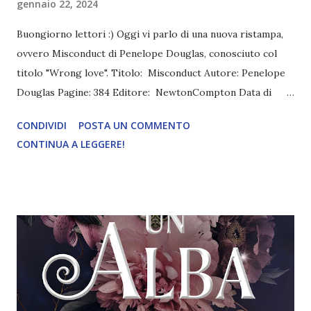
gennaio 22, 2024
Buongiorno lettori :) Oggi vi parlo di una nuova ristampa,
ovvero Misconduct di Penelope Douglas, conosciuto col
titolo "Wrong love". Titolo: Misconduct Autore: Penelope
Douglas Pagine: 384 Editore: NewtonCompton Data di
pubblicazione: 12 Gennaio 2024 Trama: L'ex campionessa di
CONDIVIDI
POSTA UN COMMENTO
tennis Easton Bradbury sta facendo del suo meglio per
CONTINUA A LEGGERE!
essere una brava insegnante: cerca di risvegliare l'interesse
dei suoi studenti annoiati mentre prova a lasciarsi alle
spalle il passato. Quello che l'ha spinta a voltare pagina non
ha più importanza, ha deciso che deve andare avanti. Ma
durante un incontro genitori-insegnanti accade qualcosa di
imprevisto, destinato a riportare scompiglio nella sua vita.
Tyler Marek è un uomo affascinante, con bellissimi occhi
grigio-azzurri, e per Easton non è difficile capire come mai
suo figlio sia un ragazzino ribelle. Tyler, infatti, sa gestire