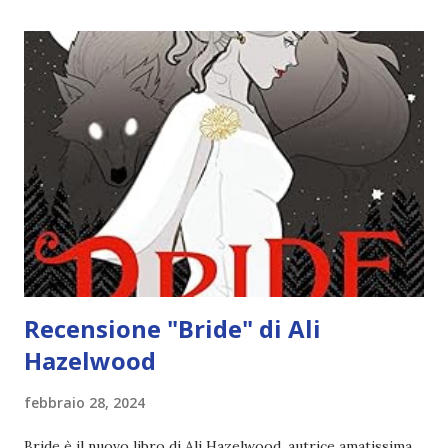
soprannaturali. Cresciuta orfana, ora che è maggiorenne
deve lasciare la scuola femminile che ha chiamato casa per
la maggior parte della sua vita. Sola e smarrita, riceve un
invito a partecipare a uno studio presso la tenuta di Fairfax
Hall: un’indagine sulla proprietà che richiede le sue
specifiche competenze. Quando incontra Elias Thornfield, il
proprietario, Jane comprende che non si tratterà di
un’indagine qualunque. Elias, dotato di una bellezza devas...
Recensione "Bride" di Ali
Hazelwood
febbraio 28, 2024
Bride è il nuovo libro di Ali Hazelwood, autrice amatissima