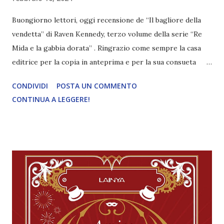
Buongiorno lettori, oggi recensione de “Il bagliore della
vendetta” di Raven Kennedy, terzo volume della serie “Re
Mida e la gabbia dorata” . Ringrazio come sempre la casa
editrice per la copia in anteprima e per la sua consueta
gentilezza! Più in basso troverete i link alle mie recensioni
CONDIVIDI
POSTA UN COMMENTO
dei due precedenti libri della serie! Titolo: Il bagliore della
CONTINUA A LEGGERE!
vendetta (#3 Re Mida e la gabbia dorata) Autore: Raven
Kennedy Casa editrice: Armenia Pagine: 544 Data di
pubblicazione: 31 gennaio 2024 Traduttore: Roberta Zuppet
" Dopo tutto quello che ha passato, Auren non vuole più
rimanere rinchiusa in una prigione dorata e anela alla
libertà. Tradita da Mida e vessata dalle menzogne, non ha
intenzione di rimanere inattiva e lasciarsi appassire. Nulla
deve distoglierla dal suo desiderio di vendetta, tanto meno
la presenza del potente Re Ravinger, che ha tutta