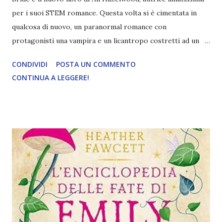
per i suoi STEM romance. Questa volta si è cimentata in
qualcosa di nuovo, un paranormal romance con
protagonisti una vampira e un licantropo costretti ad un
matrimonio combinato per la pace dei due popoli. Ecco la
CONDIVIDI
POSTA UN COMMENTO
mia recensione di Bride! Titolo: Bride Autrice: Ali
CONTINUA A LEGGERE!
Hazelwood Pagine: 384 Editore: Sperling & Kupfer Anno:
2024 Compra a 9,99€ Misery Lark, l'unica figlia del più
potente Consigliere dei Vampiri del Sud-ovest, è ancora
una volta un'emarginata. I suoi giorni nell'anonimato tra gli
Umani sono finiti: è stata chiamata a sostenere una storica
alleanza per mantenere la pace tra i Vampiri e i loro più
acerrimi nemici, i Lupi, e non vede altra scelta che
arrendersi allo scambio. I Lupi sono spietati e imprevedibili
e il loro capo, Lowe Moreland, non fa eccezione. Governa il
suo branco con severa autorità, ma non senza giustizia. E, a
differenza del Consiglio dei Vampiri, non senza sentimento.