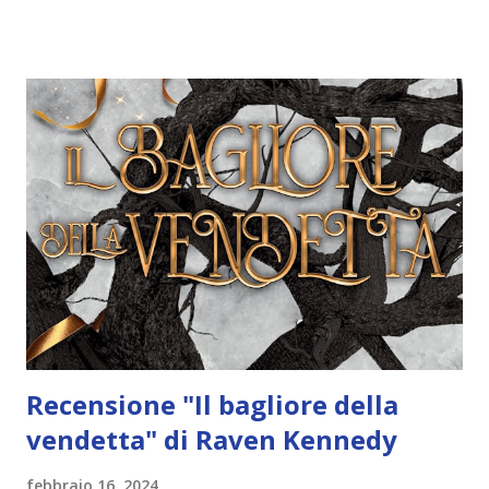
Acquista il libro a 15,20€ Emily Wilde è brava in molte cose:
è la massima esperta di fate; è una studiosa geniale, una
ricercatrice meticolosa e sta scrivendo la prima
enciclopedia al mondo dedicata alle leggende su queste
creature. Ma Emily Wilde non è brava con le persone. E
infatti, quando, nell'autunno del 1909, arriva nel remoto
villaggio di Hrafnsvik, non ha alcuna intenzione di fare
amicizia con i burberi abitanti. Né tanto meno le interessa
trascorrere del tempo con l'altro nuovo arrivato: Wendell
Bambleby, suo rivale accademico, in grado di ammaliare
chiunque...
Recensione "Il bagliore della
vendetta" di Raven Kennedy
febbraio 16, 2024