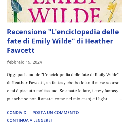
È chiaro, d...
Recensione "L'enciclopedia delle
fate di Emily Wilde" di Heather
Fawcett
febbraio 19, 2024
Oggi parliamo de "L'enciclopedia delle fate di Emily Wilde"
di Heather Fawcett, un fantasy che ho letto il mese scorso
e mi è piaciuto moltissimo. Se amate le fate, i cozy fantasy
(o anche se non li amate, come nel mio caso) e i light
academia, non perdetevi la mia recensione! Titolo:
CONDIVIDI
POSTA UN COMMENTO
L'enciclopedia delle fate di Emily Wilde Autore: Heather
CONTINUA A LEGGERE!
Fawcett Pagine: 360 Editore: Oscar Mondadori Anno: 2024