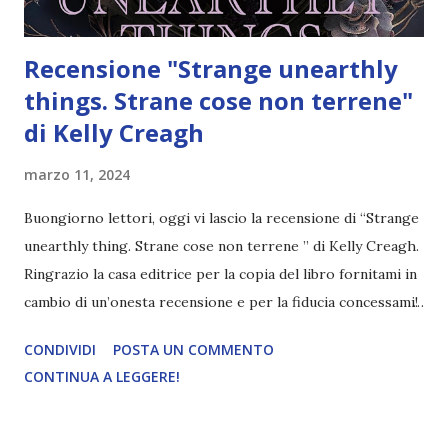
Recensione "Strange unearthly
things. Strane cose non terrene"
di Kelly Creagh
marzo 11, 2024
Buongiorno lettori, oggi vi lascio la recensione di “Strange
unearthly thing. Strane cose non terrene ” di Kelly Creagh.
Ringrazio la casa editrice per la copia del libro fornitami in
cambio di un’onesta recensione e per la fiducia concessami!
Titolo: Strange Unearthly things. Strane cose non terrene
CONDIVIDI
POSTA UN COMMENTO
Autore: Kelly Creagh Traduttore: Laura Pettazzoni Pagine:
CONTINUA A LEGGERE!
324 Casa Editrice: Leggereditore Data di pubblicazione: 23
febbraio 2024 "La diciottenne Jane Reye è un’artista e
sensitiva. Disegna ciò che vede, ovvero spiriti e fenomeni