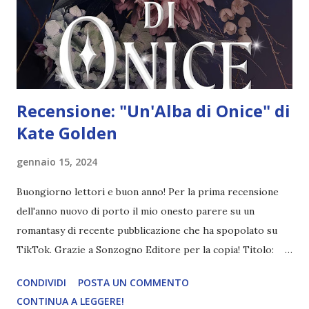
gli affari, ma non se la cava altrettanto bene con gli
adolescenti. L'attrazione tra Easton e Tyle...
Recensione: "Un'Alba di Onice" di
Kate Golden
gennaio 15, 2024
Buongiorno lettori e buon anno! Per la prima recensione
dell'anno nuovo di porto il mio onesto parere su un
romantasy di recente pubblicazione che ha spopolato su
TikTok. Grazie a Sonzogno Editore per la copia! Titolo:
Un'Alba di Onice Autore: Kate Golden Pagine: 448 Editore:
CONDIVIDI
POSTA UN COMMENTO
Sonzogno Data di pubblicazione: 21Novembre 2023
CONTINUA A LEGGERE!
Trama: Per salvare la vita del fratello, Arwen Valondale ha