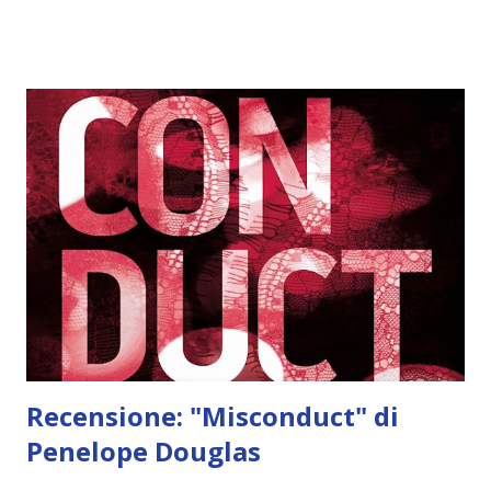
"Dopo sette anni passati a girare il mondo, il Carosello
delle Curiosità torna in Inghilterra; gli artisti della
compagnia di Aurelius e Pretorius sono pronti a stupire il
pubblico dell’Athenaeum, un vecchio carcere trasformato in
teatro che sorge in uno dei quartieri più malfamati e poveri
di Londra. Sul palco si esibiranno l’acrobata albina, i gemelli
siamesi, la ballerina minuta e il piccolo suonatore di violino
dal corpo coperto di peli. Ma l’esibizione più attesa è
sempre quella dell’imprendibile Harlequin e del domatore di
fiamme, Lucien. All’altro capo de...
Recensione: "Misconduct" di
Penelope Douglas