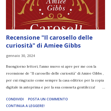
l'intenzione di far colpo su di lei. Ma questa volta sarà lei a
tirare le fila di tutta la vicenda, con la sola speranza che il
su...
Recensione "Il carosello delle
curiosità" di Amiee Gibbs
gennaio 30, 2024
Buongiorno lettori, l’anno nuovo si apre per me con la
recensione de “Il carosello delle curiosità” di Amiee Gibbs ,
per cui ringrazio come sempre la casa editrice per la copia
digitale in anteprima e per la sua consueta gentilezza!
Titolo: Il carosello delle curiosità Autore: Amiee Gibbs
CONDIVIDI
POSTA UN COMMENTO
Casa editrice: Fazi editore Data di pubblicazione: 23
CONTINUA A LEGGERE!
gennaio 2023 Pagine: 456 Traduttore: Sabina Terziani