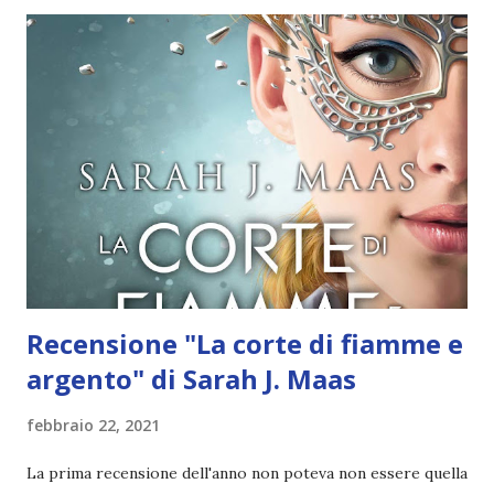
#feelthelovechallenge (organizzata con il team di
@bookishgames_ ), ma li ho interrotti perché non mi
hanno fatto una buona impressione. Poi ho iniziato
l'ascolto dell'audiolibro di " Percy Jackson - Lo scontro
finale " con Storytel. Sono ancora al 28% circa, ma mi sta
piacendo. Sono un po' preoccupata perché adesso i toni si
sono fatti più seri e non ho idea di come potrebbe andare a
finire, ma la curiosità è...
Recensione "La corte di fiamme e
argento" di Sarah J. Maas
febbraio 22, 2021
La prima recensione dell'anno non poteva non essere quella