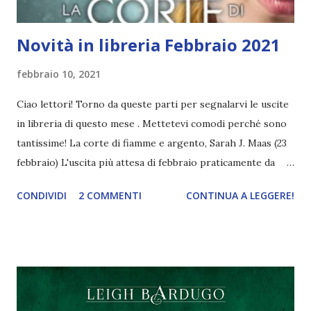
Novità in libreria Febbraio 2021
febbraio 10, 2021
Ciao lettori! Torno da queste parti per segnalarvi le uscite
in libreria di questo mese . Mettetevi comodi perché sono
tantissime! La corte di fiamme e argento, Sarah J. Maas (23
febbraio) L'uscita più attesa di febbraio praticamente da
tutto il mondo. E' il quarto volume della serie Acotar \ La
CONDIVIDI
2 COMMENTI
CONTINUA A LEGGERE!
corte di rose e spine . E' un volume spin-off dedicato a
Nesta e Cassian , ma allo stesso tempo è necessario aver
letto la trilogia principale perché altrimenti dubito si
riescano ad afferrare tutte le sfumature. Mi sono espressa
abbastanza su instagram riguardo la cover, ma lo farò
nuovamente perché ogni volta che la guardo la trovo