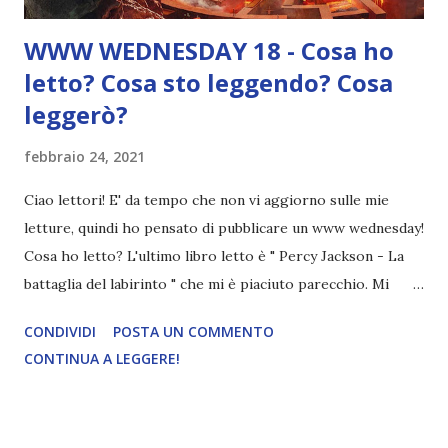
WWW WEDNESDAY 18 - Cosa ho
letto? Cosa sto leggendo? Cosa
leggerò?
febbraio 24, 2021
Ciao lettori! E' da tempo che non vi aggiorno sulle mie
letture, quindi ho pensato di pubblicare un www wednesday!
Cosa ho letto? L'ultimo libro letto è " Percy Jackson - La
battaglia del labirinto " che mi è piaciuto parecchio. Mi
sento più coinvolta nelle vicende di Percy e i suoi amici,
CONDIVIDI
POSTA UN COMMENTO
infatti adesso sono sempre più curiosa di leggere i seguiti
CONTINUA A LEGGERE!
(soprattutto la saga Eroi dell'Olimpo, che dovrebbe essere
uno young adult). Cosa sto leggendo? La scorsa settimana
ho iniziato " Crave " e " Due cuori in affitto " per la