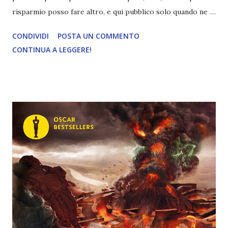
risparmio posso fare altro, e qui pubblico solo quando ne
sento la necessità. Mi spiace magari per chi mi seguiva con
CONDIVIDI
POSTA UN COMMENTO
costanza, ma se siete interessati a restare aggiornati sulle
CONTINUA A LEGGERE!
mie letture e sulle ultime novità, seguitemi su instagram (
@divoratoridilibri ). Oggi vi parlo delle letture di gennaio e
febbraio (visto che a gennaio non ho fatto il riepilogo).
Tranquilli, ho letto pochi libri quindi non ci metteremo
un'eternità. Infatti attualmente ho letto solo 6 libri su 90. Il
mio ritmo di lettura è cambiato e un po' mi sono pentita di
aver puntato così in alto con la sfida goodreads perché è
evidente che quest'anno molto probabilmente me la
prenderò con calma. Di sicuro questo sarà dovuto anche al
fatto che sto collaborando davvero poco con le case
editrici, quindi non ho fretta di finire le letture per...