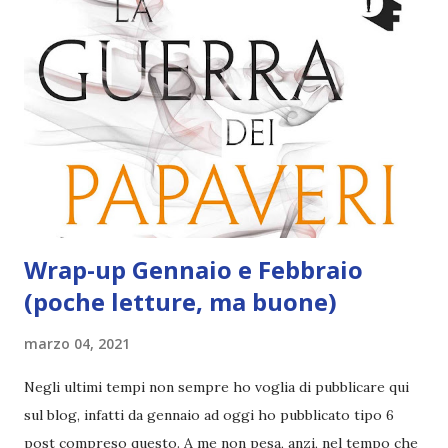
galassia minacciando la sopravvivenza di ogni razza
senziente che vive al suo interno. Qual è la buona? Ty e gli
altri membri della Squadra 312 sono pronti a intervenire
nuovamente per salvare la situazione. Tutto bene, se non
fosse che incappano in una serie di tante piccole distrazioni
che minacciano di distoglierli dalla missione, tipo il branco
di gremp che li sta inseguendo per catturarli e accaparrarsi
così la taglia messa...
Wrap-up Gennaio e Febbraio
(poche letture, ma buone)
marzo 04, 2021
Negli ultimi tempi non sempre ho voglia di pubblicare qui
sul blog, infatti da gennaio ad oggi ho pubblicato tipo 6
post compreso questo. A me non pesa, anzi, nel tempo che