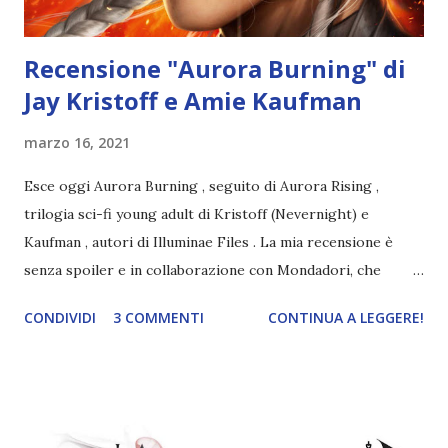
Recensione "Aurora Burning" di
Jay Kristoff e Amie Kaufman
marzo 16, 2021
Esce oggi Aurora Burning , seguito di Aurora Rising ,
trilogia sci-fi young adult di Kristoff (Nevernight) e
Kaufman , autori di Illuminae Files . La mia recensione è
senza spoiler e in collaborazione con Mondadori, che
ringrazio per la copia digitale. Titolo: Aurora Burning
CONDIVIDI
3 COMMENTI
CONTINUA A LEGGERE!
Autore: Jay Kristoff, Amie Kaufman Serie: Aurora Rising 2
Pagine: 384 Editore: Mondadori Anno: 2021 Compralo a
18,90€ o 9,99€ I nostri eroi sono tornati. (Più o meno). Ci
sono due notizie, una buona e una cattiva. Quella cattiva è
che una forza oscura e antica sta per essere liberata nella