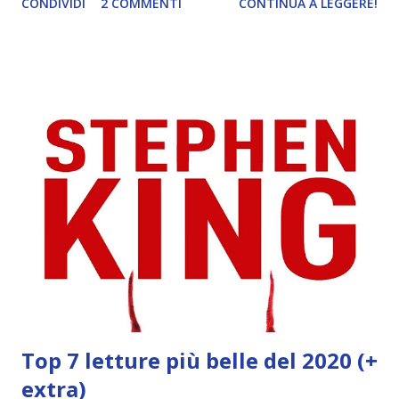
CONDIVIDI
2 COMMENTI
CONTINUA A LEGGERE!
Infatti se ricordate io lessi il primo anni fa, ma poi la serie
venne interrotta. L'ho recuperato due anni fa in inglese, ma
non vedo l'ora di avere la mia copia in italiano! Il pezzo
forte di questo libro è sicuramente Nikolai, uno dei
personaggi più carismatici della Bardugo. Lo amerete!
COVER : meglio della prima, ma queste tonalità sgargianti
non mi fanno impazzire. Accostato al primo volume sarà un
bellissimo pugno nell'occhio. PREORDER : compralo a
17,95€ 2) Sorcery of thorns, Margaret Rogerson (19
gennaio) Biblioteche magiche, stregoni e forse un enemies
to lovers. Ho letto recensioni contrastanti su questo libro,
ma io sono ugualmente interessata per gli aspetti citati.
Non mi aspetto chi...
Top 7 letture più belle del 2020 (+
extra)