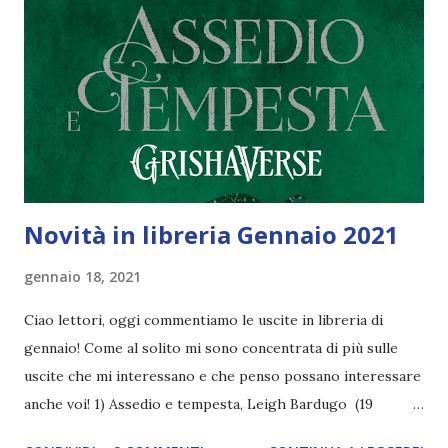
sempre più brutta. Sa tanto "Cinderella" anni 2000 con
tanto di maschera di carnevale presa su wish. Per non
parlare che quella non somiglia nemmeno lontanamente alla
protagonista del libro. Il trucco e l'abbigliamento poi un
tocco di classe, veramente. L'unica cosa che salvo è lo
sfondo. Mi piace molto di più rispetto a quello della...
Novità in libreria Gennaio 2021
gennaio 18, 2021
Ciao lettori, oggi commentiamo le uscite in libreria di
gennaio! Come al solito mi sono concentrata di più sulle
uscite che mi interessano e che penso possano interessare
anche voi! 1) Assedio e tempesta, Leigh Bardugo (19
gennaio) Seguito di Tenebre e ossa, lo attendevo da anni.