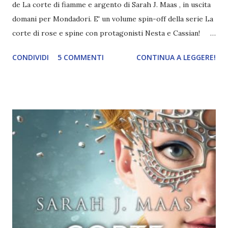
de La corte di fiamme e argento di Sarah J. Maas , in uscita
domani per Mondadori. E' un volume spin-off della serie La
corte di rose e spine con protagonisti Nesta e Cassian!
Titolo: La corte di fiamme e argento Autore: Sarah J. Maas
CONDIVIDI
5 COMMENTI
CONTINUA A LEGGERE!
Serie: Acotar 4 Pagine: 720 Editore: Mondadori Data di
uscita: 23 febbraio 2021 Compralo a 20,90€ Nesta Archeron
non è quel che si dice un tipo facile: fiera del suo carattere
spigoloso, è particolarmente facile alla rabbia e poco
incline al perdono. E da quando è stata costretta a entrare
nel Calderone ed è diventata una Fae contro la sua volontà,
ha cercato in ogni modo di allontanarsi dalla sorella e dalla
corte della Notte per trovare un posto per sé all'interno
dello strano mondo in cui è costretta a vivere. Quel che è
peggio è che non sembra essere ancora riuscita a superare
l'orrore della guerra con Hybern. Di certo non ha
dimenticato tutto ciò che ha perso per colpa sua....