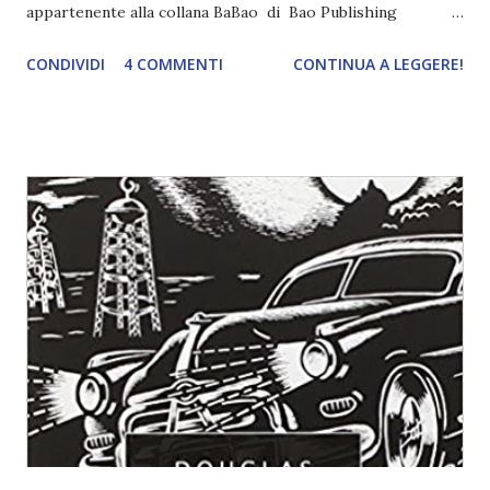
appartenente alla collana BaBao di Bao Publishing
dedicata ai più piccoli. Supergum di Laura Guglielmo e
CONDIVIDI
4 COMMENTI
CONTINUA A LEGGERE!
Susanna Rumiz. Pag. 72, età di lettura: 7+ compralo su
amazon Ma è proprio vero vero che a Pieve San Broccolo
non succede mai niente di interessante? E se è vero vero,
perché c'è perfino un supereroe, in quel paesino?
Benvenuti alla prima avventura di Supergum! Preparatevi a
restare appiccicati alla poltrona! Età di lettura: da 7 anni.
Recensione "SUPERGUM!" di Laura Guglielmo e Susanna
Rumiz Forse sono un po' cresciuta per apprezzare al cento
percento queste avventure, ciononostante a me non
dispiace per niente dedicarmi a libri per più piccoli, specie
quando sono graphic novel, fonte di ispirazione per il
grafico che è in me. Supergum è la storia di Gianluca, ...