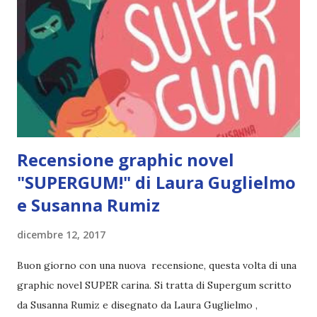
ultimamente è che tendo a scegliere libri impegnativi e
visto che nei prossimi mesi dovrò studiare tantissimo,
sarebbe meglio creare una tbr molto varia. Come sempre,
questa è una lista indicativa per aiutarmi a scegliere la
nuova lettura, non è detto che io debba seguirla per forza,
quindi i miei piani potrebbero cambiare (tra l'altro questo è
il ...
Recensione graphic novel
"SUPERGUM!" di Laura Guglielmo
e Susanna Rumiz
dicembre 12, 2017
Buon giorno con una nuova recensione, questa volta di una
graphic novel SUPER carina. Si tratta di Supergum scritto
da Susanna Rumiz e disegnato da Laura Guglielmo ,