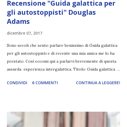
Recensione "Guida galattica per
gli autostoppisti" Douglas
Adams
dicembre 07, 2017
Sono secoli che sento parlare benissimo di Guida galattica
per gli autostoppisti e di recente una mia amica me lo ha
prestato. Così eccomi qui a parlarvi brevemente di questa
assurda esperienza intergalattica. Titolo: Guida galattica
per gli autostoppisti Autore: Douglas Adams Pagine: 238
CONDIVIDI
6 COMMENTI
CONTINUA A LEGGERE!
Editore: Mondadori Anno: 1979 (in patria) Compra su
amazon: cliccami Lontano, nei dimenticati spazi non segnati
nelle carte geografiche dell'estremo limite della Spirale
Ovest della Galassia, c'è un piccolo e insignificante sole
giallo. A orbitare intorno a esso, alla distanza di
centoquarantanove milioni di chilometri, c'è un piccolo,