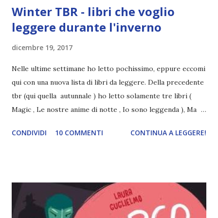
Winter TBR - libri che voglio
leggere durante l'inverno
dicembre 19, 2017
Nelle ultime settimane ho letto pochissimo, eppure eccomi
qui con una nuova lista di libri da leggere. Della precedente
tbr (qui quella autunnale ) ho letto solamente tre libri (
Magic , Le nostre anime di notte , Io sono leggenda ), Ma
ancora una volta ho decido di programmare le mie letture
CONDIVIDI
10 COMMENTI
CONTINUA A LEGGERE!
secondo questo metodo (al riguardo vi lascio un post
scritto da Sparkles from books che spiega benissimo il
motivo e dà consigli molto utili per non farla diventare un
obbligo) . Per la WINTER TBR ho deciso di scegliere libri di
vario genere, (ispirandomi anche alla reading challenge Di
che colore sei? ) . Se c'è una cosa che ho notato