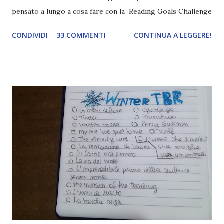
pensato a lungo a cosa fare con la Reading Goals Challenge
. Io avrei continuato a prescindere con i miei obiettivi, ma
CONDIVIDI
33 COMMENTI
CONTINUA A LEGGERE!
ho scoperto che anche alcuni di voi avrebbero fatto così,
perciò ho pensato " perché non riprovarci? ". Ho pensato
cosa non ha funzionato (secondo me), ho fatto qualche
modifica ed ora eccomi qui con la Reading Goals Challenge
2.0.