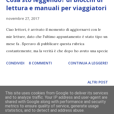
lettura e manuali per viaggiatori
novembre 27, 2017
Ciao lettori, è arrivato il momento di aggiornarvi con le
mie letture, dato che l'ultimo appuntamento è stato tipo un
mese fa . Speravo di pubblicare questa rubrica
costantemente, ma la verità è che dopo ho avuto una specie
di blocco o, se vogliamo dirla tutta, non ho avuto molta
CONDIVIDI
8 COMMENTI
CONTINUA A LEGGERE!
voglia di leggere. Avevo infatti iniziato " Assassinio
sull'Orient Express " in occasione dell'uscita del film e,
seppur i primi capitoli non mi stessero dispiacendo, ho
ALTRI POST
subito perso interesse, tant'è che ho deciso di mettere da
This site uses cookies from Google to deliver its services
parte il romanzo per riprenderlo spero presto. In quel
and to analyze traffic. Your IP address and user-agent are
momento allora ho deciso di approfittarne e continuare la
Powered by Blogger
shared with Google along with performance and security
metrics to ensure quality of service, generate usage
lettura di Atlas Obscura perché leggere di luoghi e della
statistics, and to detect and address abuse.
grafica a cura di
Divoratori di libri