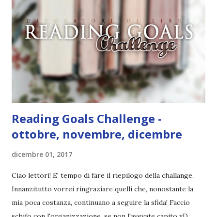
trascurabilissimo pianeta azzurro-verde, le cui forme di
vita, discendenti dalle scimmie, sono così incredibilmente
primitive che credono ancora che gli orologi da polso
digitali siano un'ottima invenzione... Recensione Questa
sarà un'altra delle mie recensioni chiamate così giusto per
comodità perché è complicato parlare di un cl...
Reading Goals Challenge -
ottobre, novembre, dicembre
dicembre 01, 2017
Ciao lettori! E' tempo di fare il riepilogo della challange.
Innanzitutto vorrei ringraziare quelli che, nonostante la
mia poca costanza, continuano a seguire la sfida! Faccio
schifo con l'organizzazione, se non l'avevate capito xD.