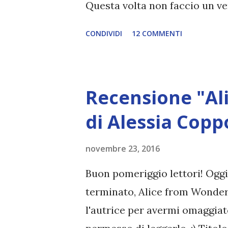
Questa volta non faccio un ver
eventi importanti di questi c
CONDIVIDI
12 COMMENTI
non poco fastidio perché cavo
paginette, ma di minino duec
un po' le palle (scusate il ter
Recensione "Al
leggere capitoli di una lente
fanno sesso due persone o co
di Alessia Copp
bambino. Mi dà fastidio perc
novembre 23, 2016
livello di trama se non per a
rimpiangendo il capitano Ran
Buon pomeriggio lettori! Oggi 
un personaggio che rende la 
terminato, Alice from Wonder
storia, a vevamo lasciato C...
l'autrice per avermi omaggiat