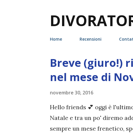
DIVORATORI
Home
Recensioni
Contat
Breve (giuro!) ri
P
o
nel mese di No
s
t
novembre 30, 2016
Hello friends 💕 oggi è l'ulti
Natale e tra un po' diremo ad
sempre un mese frenetico, spe