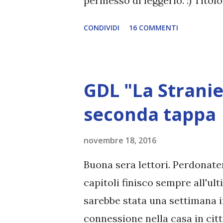
permesso di leggerlo. :) Titol
Coppola Serie: Alice from Wo
CONDIVIDI
16 COMMENTI
Edizioni Anno: 2015 Amazon: 
varcasse la dimensione di Wo
confine tra lucidità e follia? 
GDL "La Stranie
principio di tutto. Alice non
vagheggiava tra labirinti di c
seconda tappa
della propria identità. Per tro
novembre 18, 2016
tangibile. Scrittori, scienziat
uno straordinario viaggio ve
Buona sera lettori. Perdonatem
è mai stato così sopra. Che la 
capitoli finisco sempre all'
sarebbe stata una settimana 
connessione nella casa in citt