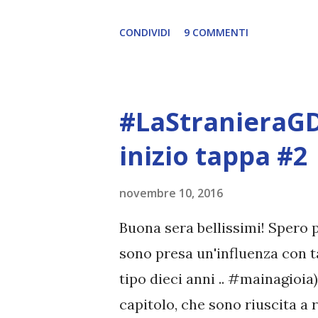
casa-casa per scrivere con cal
CONDIVIDI
9 COMMENTI
ciance, ma passiamo al libro
dunque, da dove iniziamo? Qu
capitolo, quindi cercherò di f
#LaStranieraGD
unisce in viaggio a Dougal e i
sostenere gli Stuart (su ques
inizio tappa #2
al trono d'Inghilterra all'insa
novembre 10, 2016
ragazza non è casuale. I McKen
inglese, per questo la portano
Buona sera bellissimi! Spero 
cerca in tutti i modi di raggira
sono presa un'influenza con ta
tipo dieci anni .. #mainagioia
capitolo, che sono riuscita a 