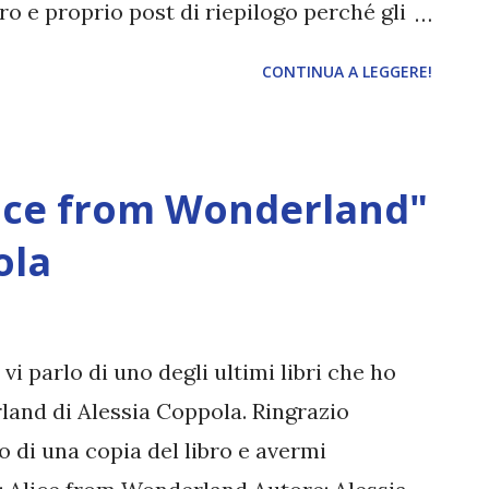
o e proprio post di riepilogo perché gli
apitoli sono ben pochi. Questo mi ha dato
CONTINUA A LEGGERE!
lo , non stiamo parlando di dieci
ento pagine e sinceramente io mi rompo
mine, ma quando ci vuole, ci vuole!) di
ice from Wonderland"
zza impressionante dove si parla di come
me si fa nascere un puledro e\o un
ola
hé sono scene che non servono a niente a
llungare il brodo. Onestamente sto
dall che seppur un pervertito è comunque
vi parlo di uno degli ultimi libri che ho
storia più movimentata! Passando alla
land di Alessia Coppola. Ringrazio
o di una copia del libro e avermi