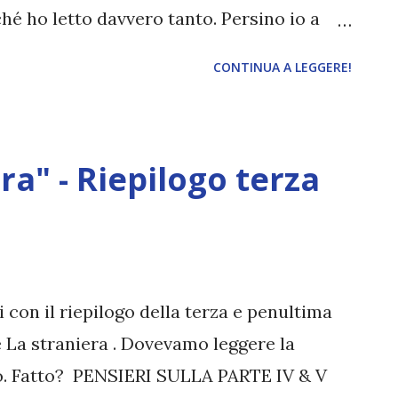
hé ho letto davvero tanto. Persino io a
e riepilogo di quello che ho letto nel mese
CONTINUA A LEGGERE!
 La maledizione dell'erede Questa lettura
a) il cartaceo costa troppo, (b) l'ebook
quando una mia collega mi ha gentilmente
ra" - Riepilogo terza
iorno fa, non ho resistito e l'ho letto nel
e anche in uno!). Non capisco tutte queste
 l'ho trovato molto carino. Certo, alcune
 ne parlerò prossimamente in una
non è così terribile. E poi, dai, Scorpius !
 con il riepilogo della terza e penultima
 essere figlio d...
e La straniera . Dovevamo leggere la
bro. Fatto? PENSIERI SULLA PARTE IV & V