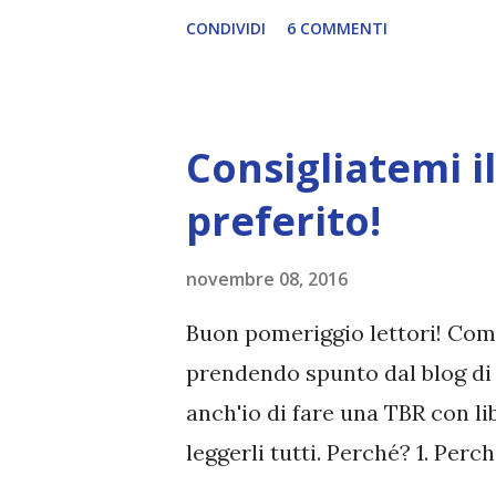
young adult, ma in realtà si t
CONDIVIDI
6 COMMENTI
molto carino. Tra l'altro, fac
scoperto che la cover original
libro è stato nominato ai Go
Consigliatemi il
Best Debut Goodreads Author.
il libro? Ora si che sono curio
preferito!
Newton Compton Editore Pre
novembre 08, 2016
terra dove i libri sono bandit
Sefia sa cosa significa dover 
Buon pomeriggio lettori! Come
brutalmente ucciso, è fuggita c
prendendo spunto dal blog di 
anch'io di fare una TBR con lib
leggerli tutti. Perché? 1. Perch
persone. Non so bene il motiv