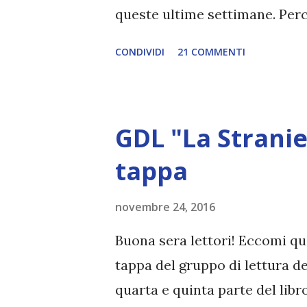
queste ultime settimane. Perc
stento riesco a crederci. Brev
CONDIVIDI
21 COMMENTI
di Novembre → Harry Potter e
non era in programma perché (
costa più del cartaceo , ma 
GDL "La Stranie
prestato la sua copia qualche g
giro di due giorni (ma si legg
tappa
recensioni negative, perché io
novembre 24, 2016
falle nella storia ci sono (ve
recensione), ma tutto sommato 
Buona sera lettori! Eccomi qui
Non riesco a capire come possa
tappa del gruppo di lettura d
quarta e quinta parte del li