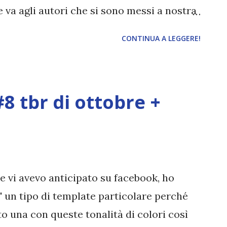
e va agli autori che si sono messi a nostra
tici blogger che hanno deciso di aderire. E
CONTINUA A LEGGERE!
 Vincitrice di Nuova Vita ERICA LIBRI AL
- Incantesimo d'inverno + Equinozio di
 gli altri vincitori vi invito a fare un
8 tbr di ottobre +
cipato: Giulia R - I wanna be a fangirl \\
ams - Il tempo dei libri \\ Elsa - La
ina Bellettini - Universi Incantati \\
eryn Portrait (Libera tra i Libri) \\
o \\ Claudia di Cronache di Betelgeuse \\
 vi avevo anticipato su facebook, ho
.
E' un tipo di template particolare perché
o una con queste tonalità di colori così