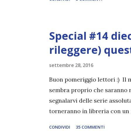
Special #14 diec
rileggere) que
settembre 28, 2016
Buon pomeriggio lettori :) Il
sembra proprio che saranno ri
segnalarvi delle serie assol
torneranno in libreria con un 
letto personalmente e libri 
CONDIVIDI
35 COMMENTI