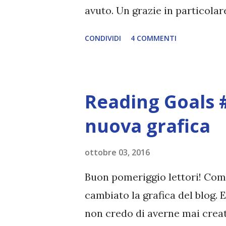
avuto. Un grazie in particolar
disposizione e a tutti i fantas
CONDIVIDI
4 COMMENTI
adesso passiamo ai vincitori!
CAFFÈ Vincitrice di Solstice 
primavera DORY A. Per scoprire
Reading Goals #
salto nei blog che hanno parte
Lily B. Bookmark \\ Leen Willi
nuova grafica
cercatrice di storie \\ Valent
ottobre 03, 2016
Valentina - Sweety Review \\ L
Consuelo - Palle di neve di c
Buon pomeriggio lettori! Come
Susy - I miei magici mondi \..
cambiato la grafica del blog. 
non credo di averne mai creat