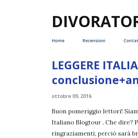
DIVORATORI
Home
Recensioni
Contat
LEGGERE ITALI
P
o
conclusione+an
s
t
ottobre 09, 2016
Buon pomeriggio lettori! Siam
Italiano Blogtour . Che dire?
ringraziamenti, perciò sarà b