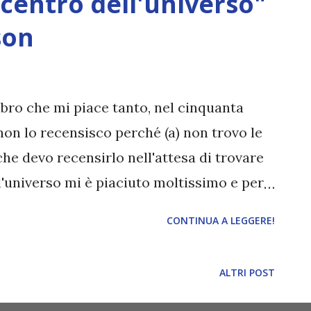
centro dell'universo"
son
ibro che mi piace tanto, nel cinquanta
non lo recensisco perché (a) non trovo le
che devo recensirlo nell'attesa di trovare
ll'universo mi è piaciuto moltissimo e per
a nella storia, e questo era uno dei motivi
CONTINUA A LEGGERE!
ere una recensione, ma allo stesso tempo
erita un angolino speciale nel mio blog. Mi
ALTRI POST
in italiano, ma quando ho iniziato a
apevo che dovevo averlo . La protagonista