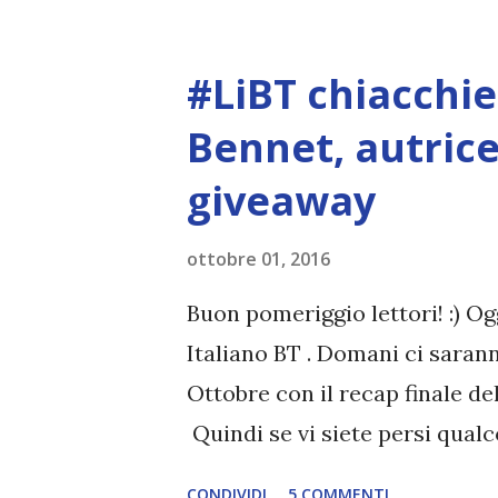
#LiBT chiacchie
Bennet, autrice 
giveaway
ottobre 01, 2016
Buon pomeriggio lettori! :) Og
Italiano BT . Domani ci saranno
Ottobre con il recap finale dell
Quindi se vi siete persi qual
ma passiamo al post di oggi!!
CONDIVIDI
5 COMMENTI