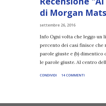
Recensione "Al 
di Morgan Mat
settembre 26, 2016
Info Ogni volta che leggo un l
percento dei casi finisce che 
parole giuste e (b) dimentico 
le parole giuste. Al centro de
certi aspetti mi ci sono rivist
CONDIVIDI
14 COMMENTI
per il quale non volevo scriv
volevo perché q uesto libro m
incuriosiva prima che uscisse 
leggere le prime recensioni s