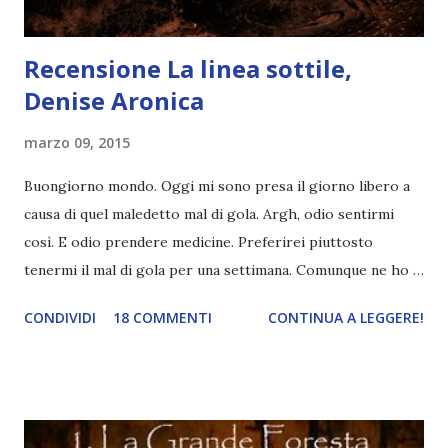
Recensione La linea sottile,
Denise Aronica
marzo 09, 2015
Buongiorno mondo. Oggi mi sono presa il giorno libero a
causa di quel maledetto mal di gola. Argh, odio sentirmi
così. E odio prendere medicine. Preferirei piuttosto
tenermi il mal di gola per una settimana. Comunque ne ho
approfittato per scrivere una recensione dato che non ne
CONDIVIDI
18 COMMENTI
CONTINUA A LEGGERE!
pubblico una da tempi immemori. Mi raccomando, fatemi
sapere le vostre opinioni :) Titolo: La linea sottile (La linea
sottile #1) Autore: Denise Aronica Pagine: 240 Anno: 2014
Autopubblicato su Amazon Quando Beth torna dal college
per l’estate nella piccola cittadina di Queen’s Creek, in