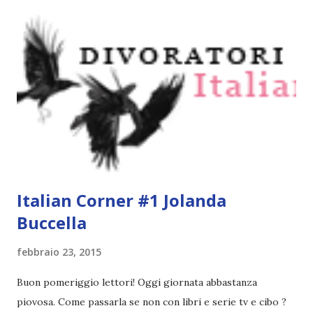
terra. Ora Cara Sweeney sta per dividere un bagno con uno
di loro. Scelta per ospitare il primo studente L'eihr in
assoluto per uno scambio, Cara pensa che il suo futuro sia
deciso. Non solo andrà nel college dei suoi sogni, ma avrà
informazioni sul misterioso L'eihrs per cui ogni giornalista
ucciderebbe. I seguaci del blog di Cara arriveranno alle
stelle. Eppure Cara non è sicura di cosa pensare quando
incontra Aelyx. Umani e L'eihrs hanno dna quasi identici, m...
Italian Corner #1 Jolanda
Buccella
febbraio 23, 2015
Buon pomeriggio lettori! Oggi giornata abbastanza
piovosa. Come passarla se non con libri e serie tv e cibo ?