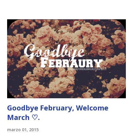
riesco a capire se sono rimasta soddisfatta o meno da come
le autrici hanno trattato il tema. In wishlist ci sono La
straniera di Diana Gabaldon , 22/11/'63 di Stephen King e
La moglie dell'uomo che viaggiava nel tempo di Audrey
Niffenegger . La straniera, Diana Gabaldon ( Outlander #1 )
È il 1945. La seconda guerra mondiale finalmente è
terminata, e Claire Randall, un’infermiera militare inglese, si
riunisce al marito, dopo sette anni di lontananza, in una
sorta di seconda luna di miele nelle Highlands scozzesi. Ma
durante una passeggiata solitaria, vis...
Goodbye February, Welcome
March ♡.
marzo 01, 2015