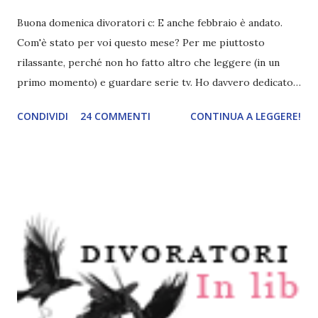
Buona domenica divoratori c: E anche febbraio è andato.
Com'è stato per voi questo mese? Per me piuttosto
rilassante, perché non ho fatto altro che leggere (in un
primo momento) e guardare serie tv. Ho davvero dedicato
poco allo studio. Lo so, lo so..ora mi ritroverò con dieci
CONDIVIDI
24 COMMENTI
CONTINUA A LEGGERE!
materie da recuperare. Ma lo faccio da una vita ormai e ci
sono abituata. Che dire, non saprò mai come ci si sente a
studiare regolarmente o a dare tutte le interrogazioni
subito e poi godere lo spettacolo dei compagni in preda
alla disperazione xD Letture Questo mese ho letto quattro
libri. Di Ladri di sogni ( ★ ★ ★ ★ ½ ) e Violet ( ★ ★ ★ ★ )
sapete già cosa penso, mentre non vi ho ancora parlato di
Tutti i difetti che amo di te ( ★ ★ ★ ★ ) e Shadowhunters Il
codice ( ★ ★ ★ ★ ), che mi sono piaciuti molto. Conto di
scriverne presto le recensioni. E ora, come sempre, è