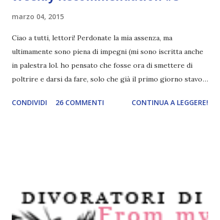
marzo 04, 2015
Ciao a tutti, lettori! Perdonate la mia assenza, ma
ultimamente sono piena di impegni (mi sono iscritta anche
in palestra lol. ho pensato che fosse ora di smettere di
poltrire e darsi da fare, solo che già il primo giorno stavo
per darmela a gambe levate xD). Prometto che cercherò di
CONDIVIDI
26 COMMENTI
CONTINUA A LEGGERE!
recuperare tutti i post che mi sono persa (un pochino di
pazienza, passerò da tutti v.v) e di rispondere a tutti i
commenti che avete lasciato. Adesso vi lascio al post della
giornata! Rubrica in collaborazione con Sweety Readers Il
libro a cui ci siamo ispirate oggi è L'estate dei segreti
perduti . Devo ammettere che, quando ho letto il libro
avevo terminato da qualche giorno Il trono di ghiaccio,
libro che mi aveva sconvolto (in positivo). Dunque il mio
giudizio de L'estate dei segreti perduti credo che sia stato