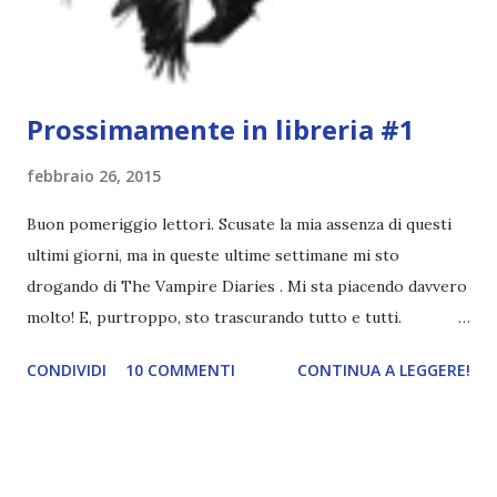
tempo di Awards. Il miglior personaggio del mese è
sicuramente Ronan di Ladri di sogni, entrato a far parte
della mi...
Prossimamente in libreria #1
febbraio 26, 2015
Buon pomeriggio lettori. Scusate la mia assenza di questi
ultimi giorni, ma in queste ultime settimane mi sto
drogando di The Vampire Diaries . Mi sta piacendo davvero
molto! E, purtroppo, sto trascurando tutto e tutti.
Perdonatemi ç_ç per farmi perdonare, vi parlo di tre libri
CONDIVIDI
10 COMMENTI
CONTINUA A LEGGERE!
che troveremo prossimamente in libreria e che scommetto
vi incuriosiranno molto. Le trame sono state tradotte da
me alla bell'e meglio xD Un amore sotto le stelle, Newton
Compton Due anni fa, gli alieni hanno preso contatti con la