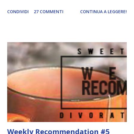
post a settimana quando invece potrei pubblicare un paio di
CONDIVIDI
27 COMMENTI
CONTINUA A LEGGERE!
recensioni arretrate. Giuro che mi farò perdonare. Ad ogni
modo, passiamo alla vera ragione per cui sono qui. To be
read, to be read everwhere . Diceva un famoso lettore. E'
da un paio di mesi che penso di abbandonare le tbr mensile
perché , diciamocelo, sono un vero disastro! Eppure mi
piace programmare le letture e per questo motivo ho
deciso di creare una tbr a mo' di sfida. Sceglierò un tot di
libri da leggere in un arco di tempo (indefinito) in base a dei
criteri e ovviamente cercherò di finire questi libri entro il
2020. Libri iniziati e non ancora terminati La prima
categoria riguarda quei libri che ho iniziato ma per un
motivo o per un altro non sono riuscita a finire. Di soli...
Weekly Recommendation #5