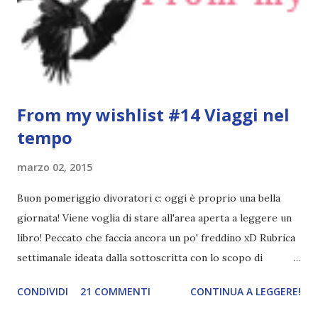
un po' influenzato da questa lettura, ma alla fine avevo
assegnato quattro stelline perché mi era piaciuto molto.
Un giorno lo rileggerò di nuovo per godermi a pieno la ...
From my wishlist #14 Viaggi nel
tempo
marzo 02, 2015
Buon pomeriggio divoratori c: oggi è proprio una bella
giornata! Viene voglia di stare all'area aperta a leggere un
libro! Peccato che faccia ancora un po' freddino xD Rubrica
settimanale ideata dalla sottoscritta con lo scopo di
presentare tre libri dalla wishlist in base al tema :3 Il tema
CONDIVIDI
21 COMMENTI
CONTINUA A LEGGERE!
del giorno è viaggi nel tempo . Personalmente, ho letto
davvero pochi libri sui viaggi del tempo e ancora non