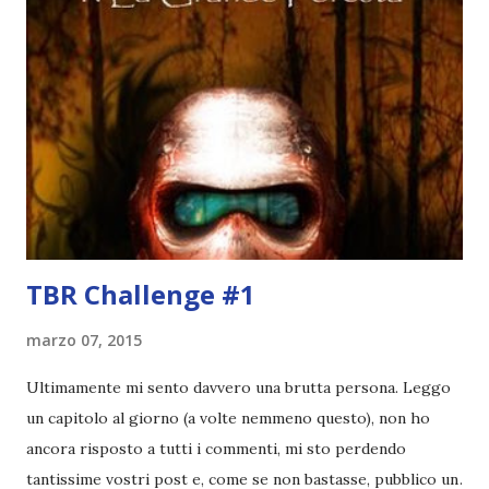
Arizona, non sa che la sua vita sta cambiare. Senza rendersi
conto di come o perché, si ritrova a passare attraverso uno
specchio e finisce in un mondo apparentemente simile al
suo, ma non del tutto identico. Nella realtà al di là dello
specchio, infatti, la madre di Beth, morta suicida anni prima,
è viva e vegeta e le appare davanti canticchiando mentre si
appresta a fare il bucato. Anche suo fratello maggio...
TBR Challenge #1
marzo 07, 2015
Ultimamente mi sento davvero una brutta persona. Leggo
un capitolo al giorno (a volte nemmeno questo), non ho
ancora risposto a tutti i commenti, mi sto perdendo
tantissime vostri post e, come se non bastasse, pubblico un