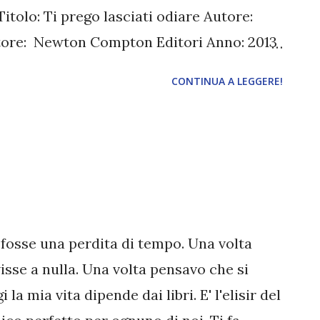
 Titolo: Ti prego lasciati odiare Autore:
tore: Newton Compton Editori Anno: 2013
n si conoscono da sette anni e gli ultimi
CONTINUA A LEGGERE!
i la guerra. A capo di due team nella
e, tra di loro è da sempre scontro aperto
n si sopportano, e non fanno altro che
e. Finché un giorno, per caso, sono
so progetto: gestire i capitali di un nobile
 ritrovano a dover passare molto del loro
fosse una perdita di tempo. Una volta
rario d’ufficio. Ma Ian è lo scapolo più
isse a nulla. Una volta pensavo che si
di Londra e le sue “frequentazioni” non
 la mia vita dipende dai libri. E' l'elisir del
a un’innocente serata trasc...