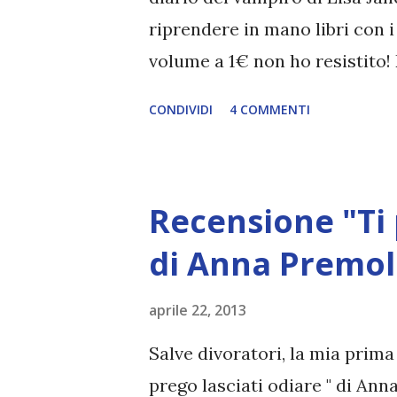
riprendere in mano libri con 
volume a 1€ non ho resistito! 
anche il secondo, il terzo, il 
CONDIVIDI
4 COMMENTI
26.06.2020 : ci tengo a sottoli
e che da allora i mie gusti so
fatto una rilettura e trovai q
Recensione "Ti 
consiglio ai giovani lettori.] 
paranormal romance, quindi 
di Anna Premol
quella fantasy. I libri sono in t
aprile 22, 2013
recensirò il primo ciclo , forma
vampiro. Il risveglio (info) 2) I
Salve divoratori, la mia prima
diario del vampiro. La furia (inf
prego lasciati odiare " di Ann