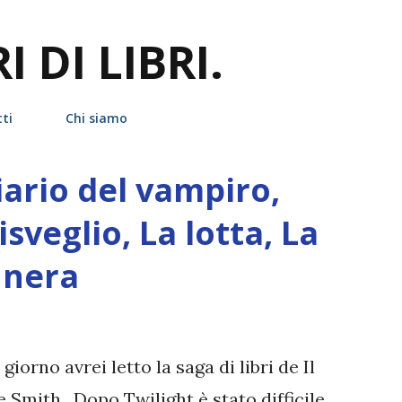
Passa ai contenuti principali
 DI LIBRI.
ti
Chi siamo
iario del vampiro,
risveglio, La lotta, La
 nera
orno avrei letto la saga di libri de Il
e Smith . Dopo Twilight è stato difficile