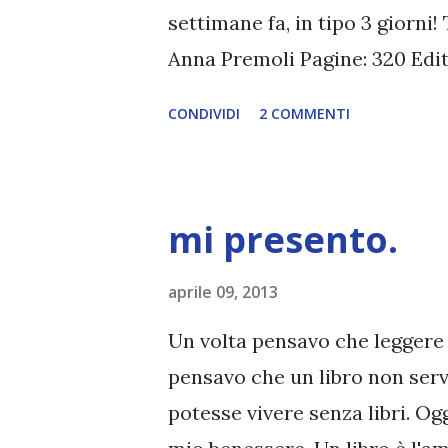
settimane fa, in tipo 3 giorni!
Anna Premoli Pagine: 320 Edi
Compralo a 5,01€ Jennifer e Ia
CONDIVIDI
2 COMMENTI
cinque li hanno passati a fars
stessa banca d’affari londines
e dichiarato. Si detestano, no
mi presento.
mettersi i bastoni fra le ruot
costretti a lavorare a uno stes
aprile 09, 2013
e facoltoso cliente. E così si
Un volta pensavo che leggere 
tempo insieme, anche oltre l’o
pensavo che un libro non serv
affascinante, ricco e ambito 
potesse vivere senza libri. Oggi
passano mai inosservate: bast