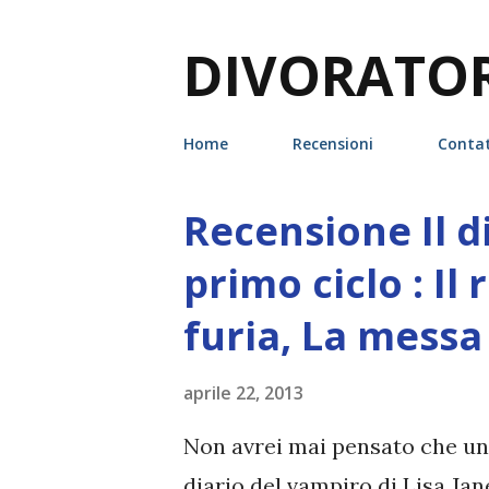
DIVORATORI
Home
Recensioni
Contat
Recensione Il d
P
o
primo ciclo : Il 
s
furia, La messa
t
aprile 22, 2013
Non avrei mai pensato che un gi
diario del vampiro di Lisa Jan