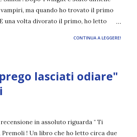
i vampiri, ma quando ho trovato il primo
E una volta divorato il primo, ho letto
quarto e a breve leggerò il quinto. [ UPDATE
CONTINUA A LEGGERE!
neare che lessi questo libro a 16 anni circa
no cambiati; inoltre qualche anno fa ho
uesto libro noioso lol; ad ogni modo lo
prego lasciati odiare"
Il diario del vampiro è una serie di romanzi
la componente romantica si unisce a
i
utto 16, divisi in quattro cicli. Oggi vi
to da quattro libri, ovvero: 1) Il diario del
l diario del vampiro. La lotta (info) 3) Il
 recensione in assoluto riguarda " Ti
o) ...
a Premoli ! Un libro che ho letto circa due