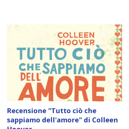
15,50€ Editore: Piemme Eleanor è appena arrivata in città.
La chioma riccia rosso fuoco e l’abbigliamento improbabile,
ha lo sguardo basso di chi, in pasto al mondo, fa fatica a
sopravvivere. Park ha tratti orientali che ha preso dalla
madre coreana e veste sempre di nero. La musica è il suo
rifugio per tenersi fuori dai guai. La loro storia inizia una
mattina, sul bus che li porta a scuola. Park è immerso nella
lettura dei suoi fumetti e perso tra le note degli Smiths,
Eleanor si siede accanto a lui. Nessun altro le ha fatto
posto, perché è nuova e parecchio strana. Il loro amore
nasce dai silenzi, dagli sguardi lanciati ap...
Recensione "Tutto ciò che
sappiamo dell'amore" di Colleen
Hoover