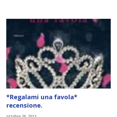
meno che non sono rimasta delusa. Titolo: Colpa delle
stelle Titolo originale: The fault in our stars Autore: John
Green Prezzo: 16,00€ Editore: Rizzoli Hazel ha sedici anni,
ma ha già alle spalle un vero miracolo: grazie a un farmaco
sperimentale, la malattia che anni prima le hanno
diagnosticato è ora in regressione. Ha però anche
imparato che i miracoli si pagano: mentre lei rimbalzava tra
corse in ospedale e lunghe degenze, il mondo correva
veloce, lasciandola indietro, sola e fuori sincrono rispetto
alle sue coetanee, con una vita in frantumi in cui i pezzi non
si incastrano più. Un giorno però il destino le fa incontr...
*Regalami una favola*
recensione.
ottobre 26, 2013