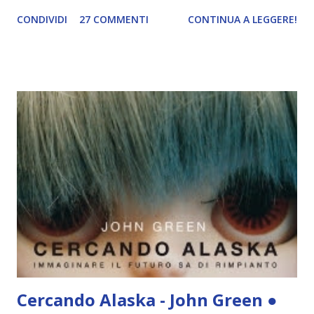
commenti c: Titolo: Io prima di te ( Me before you #1)
CONDIVIDI
27 COMMENTI
CONTINUA A LEGGERE!
Autore: Jojo Moyes Editore: Mondadori Anno: 2012 A
ventisei anni Louisa Clark sa tante cose. Sa esattamente
quanti passi ci sono tra la fermata dell'autobus e casa sua.
Sa che le piace fare la cameriera in un locale senza troppe
pretese nella piccola località turistica dove è nata e da cui
non si è mai mossa, e probabilmente, nel profondo del suo
cuore, sa anche di non essere davvero innamorata di
Patrick, il ragazzo con cui è fidanzata da quasi sette anni.
Quello che invece ignora è che sta per perdere il lavoro e
che, per la prima volta, tutte le sue certezze saranno
messe in discussione. A trentacinque anni Will Traynor sa
che il terribile incidente di cui è rimasto vittima e che l...
Cercando Alaska - John Green ●