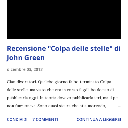
fretta. L'intesa è immediata, ma il primo giorno nella nuova
scuola Lake scopre che il loro è un amore impossibile: Will
è uno dei suoi professori - giovanissimo, ma dall'altra parte
della barricata. Altrettan...
Recensione "Colpa delle stelle" di
John Green
dicembre 03, 2013
Ciao divoratori. Qualche giorno fa ho terminato Colpa
delle stelle, ma visto che era in corso il gdl, ho deciso di
pubblicarla oggi. In teoria dovevo pubblicarla ieri, ma il pc
non funzionava. Sono quasi sicura che stia morendo,
poverino. Avevo alte aspettateve su questo libro e, per chi
CONDIVIDI
7 COMMENTI
CONTINUA A LEGGERE!
ha seguito le varie tappe del gruppo di lettura, sa più o