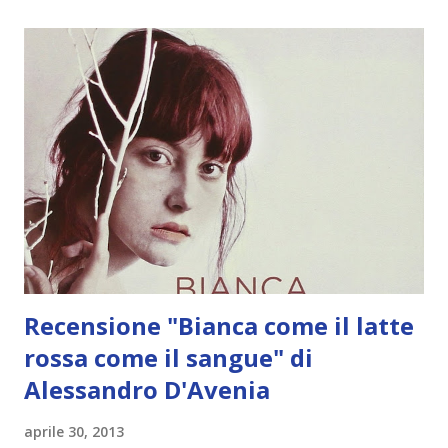
ricongiungimento con la moglie Nikki. Questo ha elaborato
Pat durante il periodo nel 'postaccio', la clinica psichiatrica
dove ha trascorso un tempo che non ricorda, ma che deve
essere stato piuttosto lungo... Infatti, ora che è tornato a
casa, molte cose sembrano cambiate: i suoi vecchi amici
sono tutti sposati, gli Eagles di Philadelphia hanno un
nuovo stadio ma, soprattutto, nessuno gli parla più di Nikki,
e anche le foto del loro matrimonio sono scomparse dal
salotto. Dov'è finita Nikki? Come poterla contattare,
chiedere...
Recensione "Bianca come il latte
rossa come il sangue" di
Alessandro D'Avenia
aprile 30, 2013