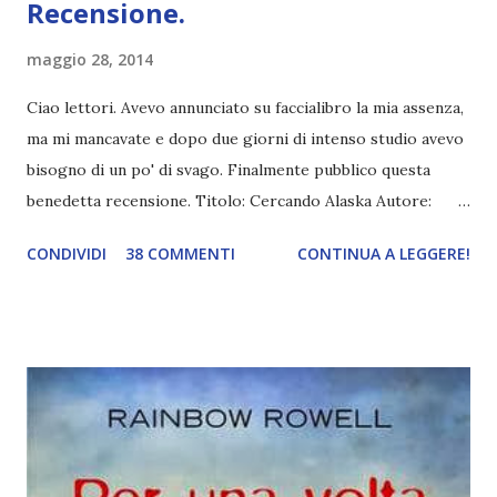
Recensione.
maggio 28, 2014
Ciao lettori. Avevo annunciato su faccialibro la mia assenza,
ma mi mancavate e dopo due giorni di intenso studio avevo
bisogno di un po' di svago. Finalmente pubblico questa
benedetta recensione. Titolo: Cercando Alaska Autore:
John Green Anno: 2005 Editore: Rizzoli * Estratto * Miles
CONDIVIDI
38 COMMENTI
CONTINUA A LEGGERE!
Halter, solitario collezionista di Ultime Parole Famose,
lascia la tranquilla vita di casa per cercare il suo Grande
Forse a Culver Creek, una prestigiosa scuola in Alabama. È
qui che conosce Alaska. Brillante, buffa, svitata,
imprevedibile e molto sexy, per Miles diventa un enigma, un
pensiero fisso, una magnifica ossessione. Ho iniziato il libro
con da un lato aspettative enormi (cavolo, stiamo parlando
di John Green!), dall'altro un po' basse. Sembra non aver