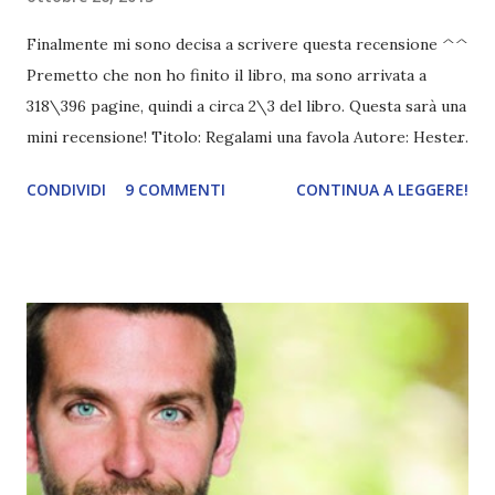
Finalmente mi sono decisa a scrivere questa recensione ^^
Premetto che non ho finito il libro, ma sono arrivata a
318\396 pagine, quindi a circa 2\3 del libro. Questa sarà una
mini recensione! Titolo: Regalami una favola Autore: Hester
Browne Genere: Letterature rosa Prezzo: 16,40€ Editore:
CONDIVIDI
9 COMMENTI
CONTINUA A LEGGERE!
Garzanti Anno: 2013 Un romanzo in cui l'amore incontra il
coraggio e il destino si veste di magia. Una favola moderna
dove il sogno di incontrare il principe azzurro diventa
realtà. Amy ha ventiquattro anni e ormai ha capito di essere
più brava con le piante che con i ragazzi. Con i fiori è tutto
più facile: sa perfettamente che mix di colori scegliere per
dare nuova vita a un giardino o quali specie creino
un'atmosfera magica anche su un terrazzo di città. Ma far
colpo su qualcuno è molto più complicato. Ogni volta che
parla con un uomo il viso di Amy assume la sfumatura dei