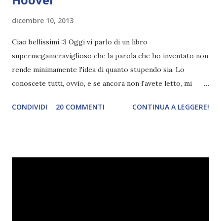
dicembre 10, 2013
Ciao bellissimi :3 Oggi vi parlo di un libro
supermegameraviglioso che la parola che ho inventato non
rende minimamente l'idea di quanto stupendo sia. Lo
conoscete tutti, ovvio, e se ancora non l'avete letto, mi
chiedo cosa diamine aspettate a farlo. Scrivere questa
CONDIVIDI
20 COMMENTI
CONTINUA A LEGGERE!
recensione non sarà affatto facile, infatti non vi assicuro
nulla di sensato, sono ancora sotto l'effetto post-libro.
Titolo: Tutto ciò che sappiamo dell'amore Titolo originale:
Slammed Autore: Colleen Hoover Prezzo: 16,00€ Anno:
2013 Editore: Rizzoli Lake arriva in Michigan dopo la morte
del padre, rassegnata ad affrontare un nuovo, faticoso
inizio. La risalita appare all'improvviso dolce grazie a Will,
il vicino di casa, a sua volta costretto dalla vita a crescere in