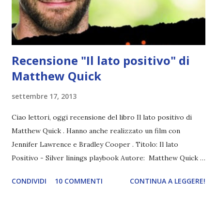
gerani rossi in primavera e la sua bocca farfuglia frasi
insensate. Il suo sogno di vivere u...
Recensione "Il lato positivo" di
Matthew Quick
settembre 17, 2013
Ciao lettori, oggi recensione del libro Il lato positivo di
Matthew Quick . Hanno anche realizzato un film con
Jennifer Lawrence e Bradley Cooper . Titolo: Il lato
Positivo - Silver linings playbook Autore: Matthew Quick
Pagine: 290 Anno: 2013 Editore: Salani Compralo a 8,99€ Pat
CONDIVIDI
10 COMMENTI
CONTINUA A LEGGERE!
Peoples è convinto che la sua vita sia un film prodotto da
Dio. La sua missione: diventare fisicamente tonico ed
emotivamente stabile. L'inevitabile happy end: il