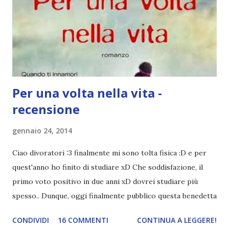
senso (e molto probabilmente non avrà senso), ma è così
XD la trama del libro non mi ispirava molto..eppure ne
sentivo parlare benissimo e sapevo già che lo stile dello
scrittore fosse belli...
Per una volta nella vita -
recensione
gennaio 24, 2014
Ciao divoratori :3 finalmente mi sono tolta fisica :D e per
quest'anno ho finito di studiare xD Che soddisfazione, il
primo voto positivo in due anni xD dovrei studiare più
spesso.. Dunque, oggi finalmente pubblico questa benedetta
recensione di Per una volta nella vita :3 Titolo: Per una
CONDIVIDI
16 COMMENTI
CONTINUA A LEGGERE!
volta nella vita Autori: Rainbow Rowell Anno : 2013 Prezzo: