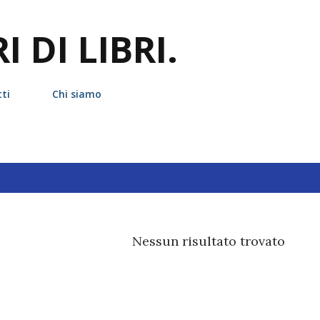
Passa ai contenuti principali
 DI LIBRI.
ti
Chi siamo
hetta
marie lu
Nessun risultato trovato