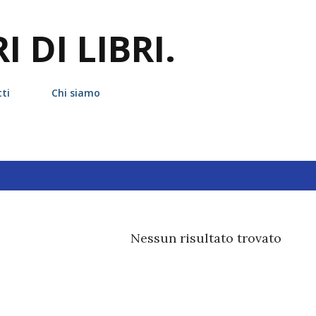
Passa ai contenuti principali
 DI LIBRI.
ti
Chi siamo
hetta
jessica brody
Nessun risultato trovato